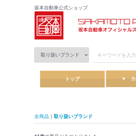
坂本自動車公式ショップ
カ
トップ
洗車・カー
コーティン
水アカ除去
鉄紛除去
タオル・ス
コンパウン
窓専用撥水
トラック
全商品
取り扱いブランド